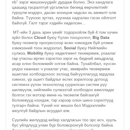
nb” зэрэг жишээнүүдийг дурдаж болно. Энэ хандлага
цаашид тасралтгүй үргэлжлэх бөгөөд өөрчлөлтийг
түрүүлж мэдэрч, дасан зохицож чадсан нь амжилт олж
байна. Түүнээс зугтах, хуучнаа хадгалах гэсэн ойлголт
байхгүй. Галт тэрэг хэдийн хөдөлсөн...
МТ-ийн 3 дахь эрин үеийг тодорхойлж буй 4 том хүчин
зүйл болох
Cloud
буюу Үүлэн тооцоолол,
Big Data
буюу геометр прогрессоор өсөн нэмэгдэж буй үлэмж
хэмжээний тоон мэдээлэл,
Social
буюу Нийгмийн
сүлжээ,
Mobility
буюу хөдөлгөөнт төхөөрөмж, ухаалаг
гар утасны өргөн хэрэглээ зэрэг нь бидний амьдралд
асар олон боломжийг олгож байна. Тухайлбал, хүссэн
үедээ хаанаас ч ухаалаг утас, зөөврийн төхөөрөмж
ашиглан холбогдохоос эхлээд байгууллагууд зардлаа
хэмнэх, үр ашигт байдлыг өсгөх зорилгоор дотоод
системээ үүлэн технологид суурилсан систем рүү
шилжүүлж, нийгмийн сүлжээтэй холбогдон ажилладаг
болгох гэх мэтээр өмнө нь төсөөлж байгаагүй
боломжууд нээгдэж, тэр хэрээр олон шинэ сорилтууд
тулгарч байна. Үүний нэг жишээ бол Мэдээллийн
аюулгүй байдлын асуудал юм.
Сүүлийн жилүүдэд кибер халдлагын тоо эрс өсч, хууль
бус үйлдлүүд улам бүр боловсронгуй болсоор байна.