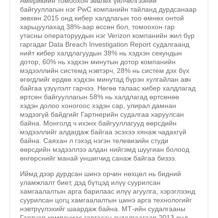
Америкийн томоохон зөвлөх үйлчилгээний
байгууллагын нэг PwC компанийн тайланд дурдсанаар
зөвхөн 2015 онд кибер халдлагын тоо өмнөх онтой
харьцуулахад 38%-аар өссөн бол, томоохон гар
утасны операторуудын нэг Verizon компанийн жил бүр
гаргадаг Data Breach Investigation Report судалгаанд
нийт кибер халдлагуудын 38% нь хэдхэн секундын
дотор, 60% нь хэдхэн минутын дотор компанийн
мэдээллийн системд нэвтэрч, 28% нь систем дэх бүх
өгөгдлийг ердөө хэдхэн минутад бүрэн хулгайлан авч
байгаа үзүүлэлт гарчээ. Нөгөө талаас кибер халдлагад
өртсөн байгууллагын 58% нь халдлагад өртсөнөө
хэдэн долоо хоногоос хэдэн сар, улирал дамнан
мэдээгүй байдгийг Гартнерийн судалгаа харуулсан
байна. Монголд ч ихэнх байгууллагууд өөрсдийн
мэдээллийг алдагдаж байгаа эсэхээ хянаж чадахгүй
байна. Саяхан л гэхэд нэгэн телевизийн студи
өөрсдийн мэдээллээ алдан нийгэмд шуугиан болоод
өнгөрснийг манай уншигчид санаж байгаа бизээ.
Иймд дээр дурдсан шинэ орчин нөхцөл нь бидний
уламжлалт биет, дэд бүтцэд илүү суурилсан
хамгаалалтын арга барилаас илүү агуулга, хэрэглээнд
суурилсан цогц хамгаалалтын шинэ арга технологийг
нэвтрүүлэхийг шаардаж байна. МТ-ийн судалгааны
Гартнер компаниас гаргасан судалгаагаар 2013 онд