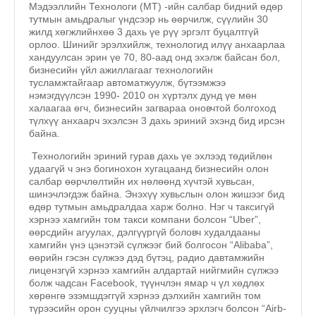
Мэдээллийн Технологи (MT) -ийн салбар бидний өдөр
тутмын амьдралыг үндсээр нь өөрчилж, сүүлийн 30
жилд хөгжлийнхөө 3 дахь үе рүү эргэлт буцалтгүй
орлоо. Шинийг эрэлхийлж, технологид илүү анхаарлаа
хандуулсан эрин үе 70, 80-аад онд эхэлж байсан бол,
бизнесийн үйл ажиллагааг технологийн
тусламжтайгаар автоматжуулж, бүтээмжээ
нэмэгдүүлсэн 1990- 2010 он хүртэлх дунд үе мөн
халаагаа өгч, бизнесийн загвараа оновчтой болгоход
түлхүү анхаарч эхэлсэн 3 дахь эриний эхэнд бид ирсэн
байна.
Технологийн эриний гурав дахь үе эхлээд төдийлөн
удаагүй ч энэ богинохон хугацаанд бизнесийн олон
салбар өөрчлөлтийн их нөлөөнд хүчтэй хувьсан,
шинэчлэгдэж байна. Энэхүү хувьслын олон жишээг бид
өдөр тутмын амьдралдаа харж болно. Нэг ч таксигүй
хэрнээ хамгийн том такси компани болсон “Uber”,
өөрсдийн агуулах, дэлгүүргүй боловч худалдааны
хамгийн үнэ цэнэтэй сүлжээг бий болгосон “Alibaba”,
өөрийн гэсэн сүлжээ дэд бүтэц, радио давтамжийн
лицензгүй хэрнээ хамгийн алдартай нийгмийн сүлжээ
болж чадсан Facebook, түүнчлэн ямар ч үл хөдлөх
хөрөнгө эзэмшдэггүй хэрнээ дэлхийн хамгийн том
түрээсийн орон сууцны үйлчилгээ эрхлэгч болсон “Airb­