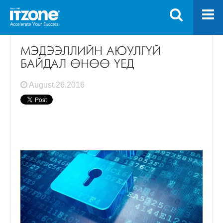
МЭДЭЭЛЛИЙН АЮУЛГҮЙ
БАЙДАЛ ӨНӨӨ ҮЕД
August.26.2016