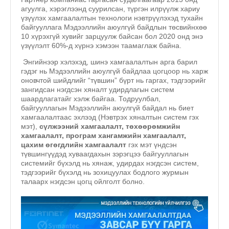
агуулга, хэрэглээнд суурилсан, түргэн илрүүлж хариу
үзүүлэх хамгаалалтын технологи нэвтрүүлэхэд тухайн
байгууллага Мэдээллийн аюулгүй байдлын төсвийнхөө
10 хүрэхгүй хувийг зарцуулж байсан бол 2020 онд энэ
үзүүлэлт 60%-д хүрнэ хэмээн таамаглаж байна.
Энгийнээр хэлэхэд, шинэ хамгаалалтын арга барил
гэдэг нь Мэдээллийн аюулгүй байдлаа цогцоор нь харж
оновчтой шийдлийг “түвшин” бүрт нь гаргах, тэдгээрийг
зангидсан нэгдсэн хяналт удирдлагын систем
шаардлагатайг хэлж байгаа. Тодруулбал,
байгууллагын Мэдээллийн аюулгүй байдал нь биет
хамгаалалтаас эхлээд (Нэвтрэх хяналтын систем гэх
мэт),
сүлжээний хамгаалалт, төхөөрөмжийн
хамгаалалт, програм хангамжийн хамгаалалт,
цахим өгөгдлийн хамгаалалт
гэх мэт үндсэн
түвшингүүдэд хуваагдахын зэрэгцээ байгууллагын
системийг бүхэлд нь хянаж, удирдах нэгдсэн систем,
тэдгээрийг бүхэлд нь зохицуулах бодлого журмын
талаарх нэгдсэн цогц ойлголт болно.