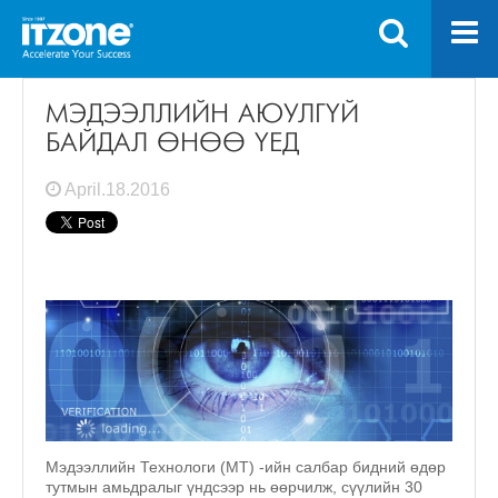
МЭДЭЭЛЛИЙН АЮУЛГҮЙ
БАЙДАЛ ӨНӨӨ ҮЕД
April.18.2016
Мэдээллийн Технологи (MT) -ийн салбар бидний өдөр
тутмын амьдралыг үндсээр нь өөрчилж, сүүлийн 30