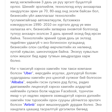
жилд хөгжлийнхөө 3 дахь үе рүү эргэлт буцалтгүй
орлоо. Шинийг эрэлхийлж, технологид илүү анхаарлаа
хандуулсан эрин үе 70, 80-аад онд эхэлж байсан бол,
бизнесийн үйл ажиллагааг технологийн
тусламжтайгаар автоматжуулж, бүтээмжээ
нэмэгдүүлсэн 1990- 2010 он хүртэлх дунд үе мөн
халаагаа өгч, бизнесийн загвараа оновчтой болгоход
түлхүү анхаарч эхэлсэн 3 дахь эриний эхэнд бид ирсэн
байна. Технологийн эриний гурав дахь үе эхлээд
төдийлөн удаагүй ч энэ богинохон хугацаанд
бизнесийн олон салбар өөрчлөлтийн их нөлөөнд
хүчтэй хувьсан, шинэчлэгдэж байна. Энэхүү хувьслын
олон жишээг бид өдөр тутмын амьдралдаа харж
болно.
Нэг ч таксигүй хэрнээ хамгийн том такси компани
болсон “
Uber
”, өөрсдийн агуулах, дэлгүүргүй боловч
худалдааны хамгийн үнэ цэнэтэй сүлжээг бий болгосон
“
Alibaba
”, өөрийн гэсэн сүлжээ дэд бүтэц, радио
давтамжийн лицензгүй хэрнээ хамгийн алдартай
нийгмийн сүлжээ болж чадсан Facebook, түүнчлэн
ямар ч үл хөдлөх хөрөнгө эзэмшдэггүй хэрнээ дэлхийн
хамгийн том түрээсийн орон сууцны үйлчилгээ эрхлэгч
болсон “
Airbnb
” зэрэг жишээнүүдийг дурдаж болно. Энэ
хандлага цаашид тасралтгүй үргэлжлэх бөгөөд