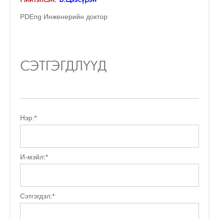
PDEng Инженерийн доктор
СЭТГЭГДЛҮҮД
Нэр:
*
И-мэйл:
*
Сэтгэгдэл:
*