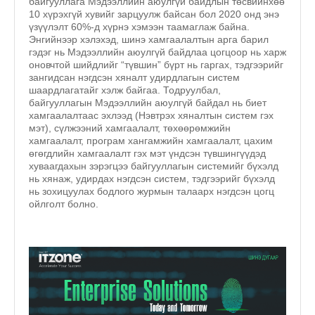
байгууллага Мэдээллийн аюулгүй байдлын төсвийнхөө
10 хүрэхгүй хувийг зарцуулж байсан бол 2020 онд энэ
үзүүлэлт 60%-д хүрнэ хэмээн таамаглаж байна.
Энгийнээр хэлэхэд, шинэ хамгаалалтын арга барил
гэдэг нь Мэдээллийн аюулгүй байдлаа цогцоор нь харж
оновчтой шийдлийг “түвшин” бүрт нь гаргах, тэдгээрийг
зангидсан нэгдсэн хяналт удирдлагын систем
шаардлагатайг хэлж байгаа. Тодруулбал,
байгууллагын Мэдээллийн аюулгүй байдал нь биет
хамгаалалтаас эхлээд (Нэвтрэх хяналтын систем гэх
мэт), сүлжээний хамгаалалт, төхөөрөмжийн
хамгаалалт, програм хангамжийн хамгаалалт, цахим
өгөгдлийн хамгаалалт гэх мэт үндсэн түвшингүүдэд
хуваагдахын зэрэгцээ байгууллагын системийг бүхэлд
нь хянаж, удирдах нэгдсэн систем, тэдгээрийг бүхэлд
нь зохицуулах бодлого журмын талаарх нэгдсэн цогц
ойлголт болно.