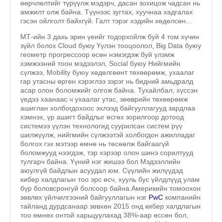
өөрчлөлтийг түрүүлж мэдэрч, дасан зохицож чадсан нь
амжилт олж байна. Түүнээс зугтах, хуучнаа хадгалах
гэсэн ойлголт байхгүй. Галт тэрэг хэдийн хөдөлсөн...
МТ-ийн 3 дахь эрин үеийг тодорхойлж буй 4 том хүчин
зүйл болох Cloud буюу Үүлэн тооцоолол, Big Data буюу
геометр прогрессоор өсөн нэмэгдэж буй үлэмж
хэмжээний тоон мэдээлэл, Social буюу Нийгмийн
сүлжээ, Mobility буюу хөдөлгөөнт төхөөрөмж, ухаалаг
гар утасны өргөн хэрэглээ зэрэг нь бидний амьдралд
асар олон боломжийг олгож байна. Тухайлбал, хүссэн
үедээ хаанаас ч ухаалаг утас, зөөврийн төхөөрөмж
ашиглан холбогдохоос эхлээд байгууллагууд зардлаа
хэмнэх, үр ашигт байдлыг өсгөх зорилгоор дотоод
системээ үүлэн технологид суурилсан систем рүү
шилжүүлж, нийгмийн сүлжээтэй холбогдон ажилладаг
болгох гэх мэтээр өмнө нь төсөөлж байгаагүй
боломжууд нээгдэж, тэр хэрээр олон шинэ сорилтууд
тулгарч байна. Үүний нэг жишээ бол Мэдээллийн
аюулгүй байдлын асуудал юм. Сүүлийн жилүүдэд
кибер халдлагын тоо эрс өсч, хууль бус үйлдлүүд улам
бүр боловсронгуй болсоор байна.Америкийн томоохон
зөвлөх үйлчилгээний байгууллагын нэг
PwC
компанийн
тайланд дурдсанаар зөвхөн 2015 онд кибер халдлагын
тоо өмнөх онтой харьцуулахад 38%-аар өссөн бол,