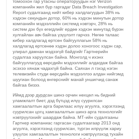
томоохон гар утасны операторуудын нэг Verizon
компанийн жил бүр гаргадаг Data Breach Investigation
Report судалгаанд нийт кибер халдлагуудын 38% нь
хэдхэн секундын дотор, 60% нь хэдхэн минутын дотор
компанийн мэдээллийн системд нэвтэрч, 28% нь
систем дэх бүх өгөгдлийг ердөө хэдхэн минутад бүрэн
хулгайлан авч байгаа үзүүлэлт гарчээ. Нөгөө талаас
кибер халдлагад өртсөн байгууллагын 58% нь
халдлагад өртсөнөө хэдэн долоо хоногоос хэдэн сар,
улирал дамнан мэдээгүй байдгийг Гартнерийн
судалгаа харуулсан байна. Монголд ч ихэнх
байгууллагууд өөрсдийн мэдээллийг алдагдаж байгаа
эсэхээ хянаж чадахгүй байна. Саяхан л гэхэд нэгэн
телевизийн студи өөрсдийн мэдээллээ алдан нийгэмд
шуугиан болоод өнгөрснийг манай уншигчид санаж
байгаа бизээ.
Иймд дээр дурдсан шинэ орчин нөхцөл нь бидний
уламжлалт биет, дэд бүтцэд илүү суурилсан
хамгаалалтын арга барилаас илүү агуулга, хэрэглээнд
суурилсан цогц хамгаалалтын шинэ арга технологийг
нэвтрүүлэхийг шаардаж байна. МТ-ийн судалгааны
Гартнер компаниас гаргасан судалгаагаар 2013 онд
агуулга, хэрэглээнд суурилсан, түргэн илрүүлж хариу
үзүүлэх хамгаалалтын технологи нэвтрүүлэхэд тухайн